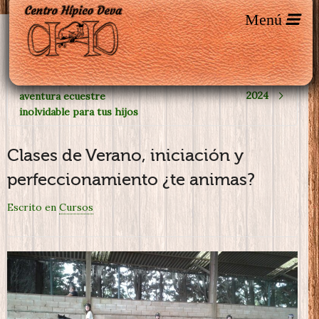
🌞 Verano 2025 en el
¡Abrimos inscripción!
Campamento de Verano
Centro Hípico Deva: una
2024
aventura ecuestre
inolvidable para tus hijos
Clases de Verano, iniciación y
perfeccionamiento ¿te animas?
Escrito en
Cursos