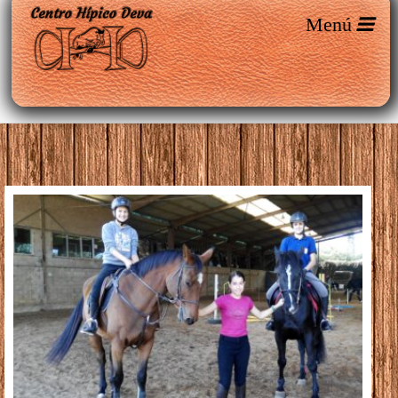
Entradas etiquetadas como ‘club
hipico’