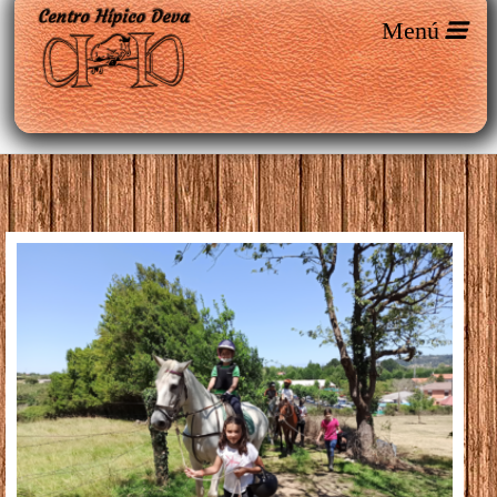
Entradas etiquetadas como
‘campamanetos en asturias’